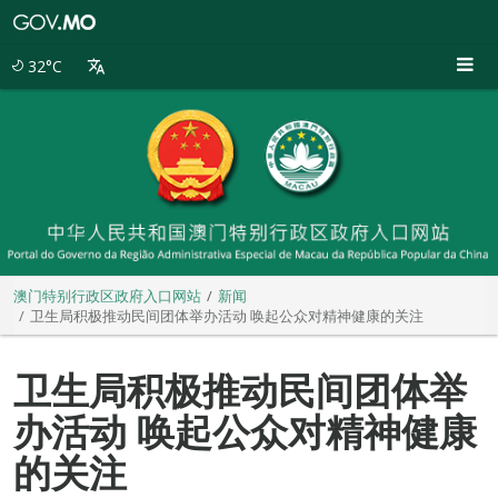
澳
门
特
32°C
别
行
政
区
政
府
入
口
网
站
澳门特别行政区政府入口网站
新闻
卫生局积极推动民间团体举办活动 唤起公众对精神健康的关注
卫生局积极推动民间团体举
办活动 唤起公众对精神健康
的关注