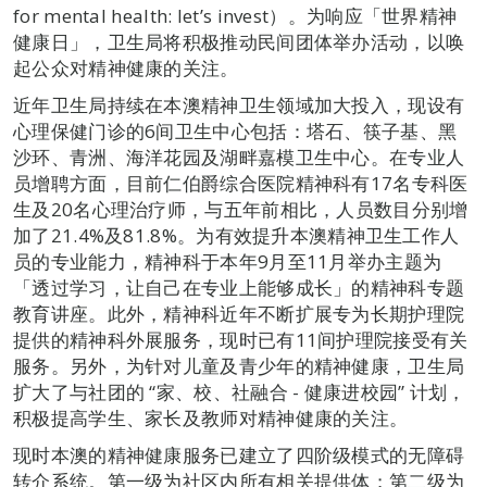
for mental health: let’s invest）。为响应「世界精神
健康日」，卫生局将积极推动民间团体举办活动，以唤
起公众对精神健康的关注。
近年卫生局持续在本澳精神卫生领域加大投入，现设有
心理保健门诊的6间卫生中心包括：塔石、筷子基、黑
沙环、青洲、海洋花园及湖畔嘉模卫生中心。在专业人
员增聘方面，目前仁伯爵综合医院精神科有17名专科医
生及20名心理治疗师，与五年前相比，人员数目分别增
加了21.4%及81.8%。为有效提升本澳精神卫生工作人
员的专业能力，精神科于本年9月至11月举办主题为
「透过学习，让自己在专业上能够成长」的精神科专题
教育讲座。此外，精神科近年不断扩展专为长期护理院
提供的精神科外展服务，现时已有11间护理院接受有关
服务。另外，为针对儿童及青少年的精神健康，卫生局
扩大了与社团的 “家、校、社融合 - 健康进校园” 计划，
积极提高学生、家长及教师对精神健康的关注。
现时本澳的精神健康服务已建立了四阶级模式的无障碍
转介系统。第一级为社区内所有相关提供体；第二级为