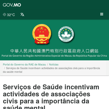
Portal
do
Governo
32°C
da
RAE
de
Macau
Portal do Governo da RAE de Macau
Notícias
Serviços de Saúde incentivam actividades de associações civis para a importância
da saúde mental
Serviços de Saúde incentivam
actividades de associações
civis para a importância da
saúde mental