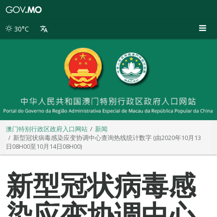
澳
门
特
30°C
别
行
政
区
政
府
入
口
网
站
澳门特别行政区政府入口网站
新闻
新型冠状病毒感染应变协调中心查询热线统计数字 (由2020年10月13
日08H00至10月14日08H00)
新型冠状病毒感
染应变协调中心