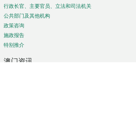
菜
行政长官、主要官员、立法和司法机关
单
公共部门及其他机构
政策咨询
施政报告
特别推介
澳门资讯
天气
交通
公众假期
文娱康体
城市资讯
澳门便览
统计数字