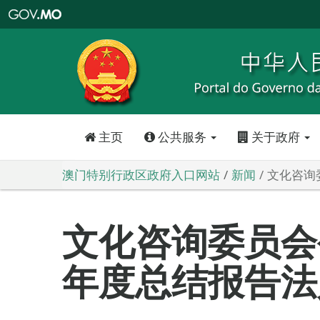
澳
门
特
别
行
政
区
政
府
入
口
网
站
主页
公共服务
关于政府
澳门特别行政区政府入口网站
新闻
文化咨询
文化咨询委员会
年度总结报告法