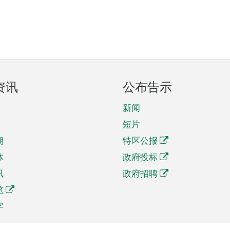
资讯
公布告示
新闻
短片
期
特区公报
体
政府投标
讯
政府招聘
览
字