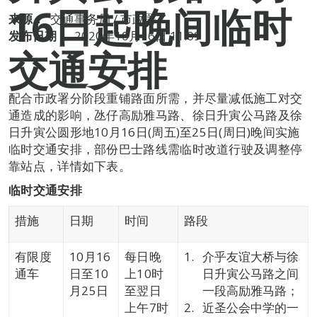
16日起晚间临时
来源：
交通事务局 / 市政署
发布日期：
2020年10月16日 11:09
交通安排
配合市政署分阶段重铺路面所需，并尽量减低施工对交
通造成的影响，氹仔高励雅马路、徐日升寅公马路及徐
日升寅公圆形地10月16日(周五)至25日(周日)晚间实施
临时交通安排，部份巴士路线需临时改道行驶及调整停
靠站点，详情如下表。
临时交通安排
措施
日期
时间
路段
有限度
10月16
每日晚
介乎友谊大桥与徐
通车
日至10
上10时
日升寅公马路之间
月25日
至翌日
一段高励雅马路；
上午7时
近圣公会中学的一