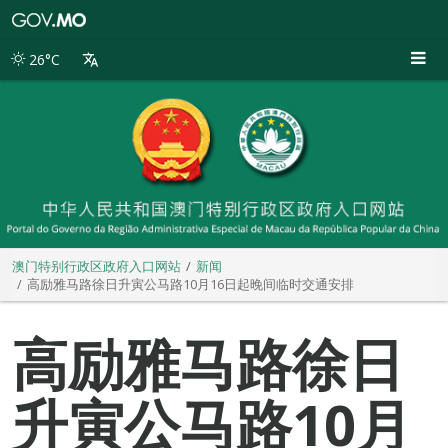
澳
门
特
26°C
别
行
政
区
政
府
入
口
网
站
澳门特别行政区政府入口网站
新闻
高励雅马路徐日升寅公马路10月16日起晚间临时交通安排
高励雅马路徐日
升寅公马路10月