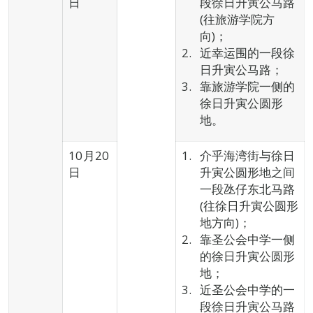
日
段徐日升寅公马路
(往旅游学院方
向)；
近幸运围的一段徐
日升寅公马路；
靠旅游学院一侧的
徐日升寅公圆形
地。
10月20
介乎海湾街与徐日
日
升寅公圆形地之间
一段氹仔东北马路
(往徐日升寅公圆形
地方向)；
靠圣公会中学一侧
的徐日升寅公圆形
地；
近圣公会中学的一
段徐日升寅公马路