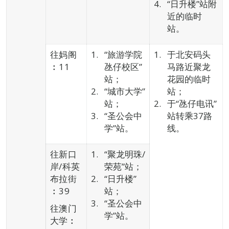
“日升楼”站附
近的临时
站。
往妈阁
“旅游学院
于北安码头
︰11
氹仔校区”
马路近聚龙
站；
花园的临时
“城市大学”
站；
站；
于“氹仔电讯”
“圣公会中
站转乘37路
学”站。
线。
往新口
“聚龙明珠/
岸/科英
荣苑”站；
布拉街
“日升楼”
︰39
站；
“圣公会中
往澳门
学”站。
大学︰