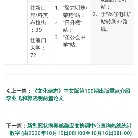
站；
往新口
“聚龙明珠/
于“氹仔电讯”
岸/科英
荣苑”站；
站转乘37路
布拉街
“日升楼”
线。
︰39
站；
“圣公会中
往澳门
学”站。
大学︰
72
上一篇：
《文化杂志》中文版第109期出版重点介绍
李业飞和郭晓明两篇论文
下一篇：
新型冠状病毒感染应变协调中心查询热线统计
数字 (由2020年10月15日08H00至10月16日08H00)