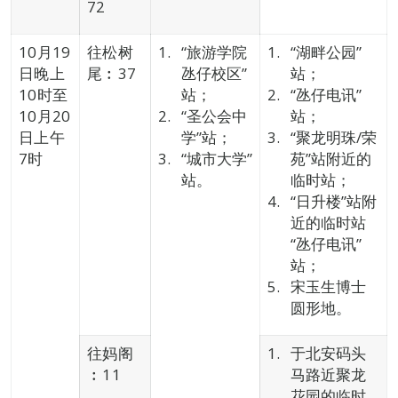
72
10月19
往松树
“旅游学院
“湖畔公园”
日晚上
尾︰37
氹仔校区”
站；
10时至
站；
“氹仔电讯”
10月20
“圣公会中
站；
日上午
学”站；
“聚龙明珠/荣
7时
“城市大学”
苑”站附近的
站。
临时站；
“日升楼”站附
近的临时站
“氹仔电讯”
站；
宋玉生博士
圆形地。
往妈阁
于北安码头
︰11
马路近聚龙
花园的临时