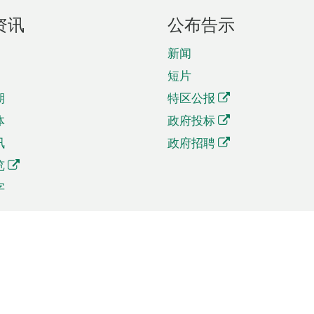
资讯
公布告示
新闻
短片
期
特区公报
体
政府投标
讯
政府招聘
览
字
及贸易
相关连结
资
手机应用程序目录
贸会展
社交媒体目录
商机和服务
专题网站目录