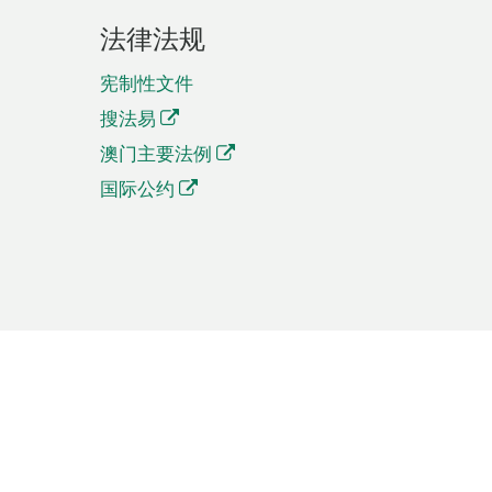
法律法规
宪制性文件
搜法易
澳门主要法例
国际公约