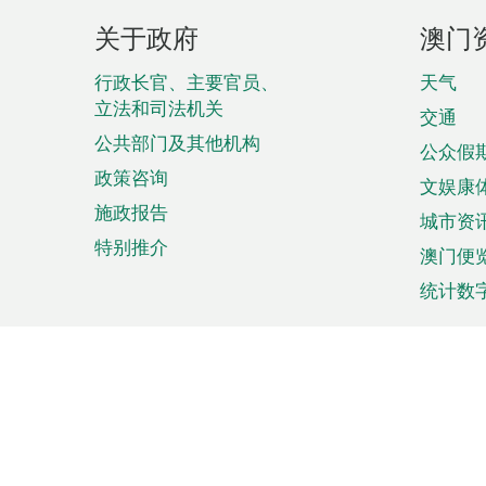
页
关于政府
澳门
脚
菜
行政长官、主要官员、
天气
立法和司法机关
单
交通
公共部门及其他机构
公众假
政策咨询
文娱康
施政报告
城市资
特别推介
澳门便
统计数
来澳旅游
商务
计划行程
贸易投
观光
澳门经
娱乐休闲
中小企