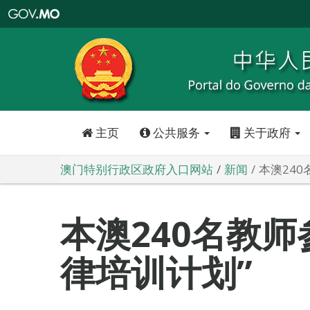
澳
门
特
别
行
政
区
政
府
入
口
网
站
主页
公共服务
关于政府
澳门特别行政区政府入口网站
新闻
本澳24
本澳240名教师
律培训计划”