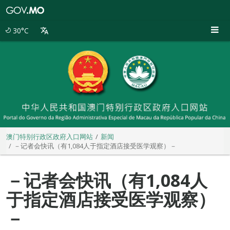
澳
门
特
30°C
别
行
政
区
政
府
入
口
网
站
澳门特别行政区政府入口网站
新闻
－记者会快讯（有1,084人于指定酒店接受医学观察）－
－记者会快讯（有1,084人
于指定酒店接受医学观察）
－