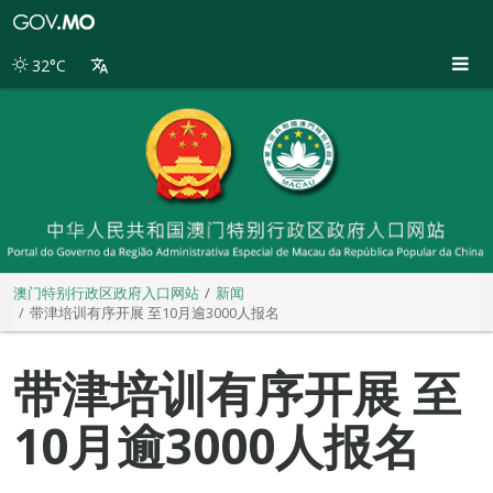
澳
门
特
32°C
别
行
政
区
政
府
入
口
网
站
澳门特别行政区政府入口网站
新闻
带津培训有序开展 至10月逾3000人报名
带津培训有序开展 至
10月逾3000人报名