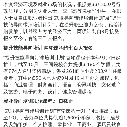
本澳经济环境及就业市场的状况，根据第33/2020号行
政法规，分别为失业人士、应届高等院校毕业生、在职
人士及自由职业者推出“就业导向带津培训计划”及“提升
技能导向带津培训计划”，在提升职业能力之余，藉着津
贴发放，以舒缓各方的经济压力。两项计划自9月接受
报名至今，有逾三千人报名。
提升技能导向培训 两轮课程约七百人报名
“提升技能导向带津培训计划”首轮课程于本年9月7日起
推出，截至10月，三间院校合共提供3,180个学额，共
有774人通过资格审核，涉及261间企业及233名自由职
业者，其中约550人已入读9月及10月开办之课程，包
括：商业管理、财务会计、语言、资讯科技、文化遗产
及旅游、电子商务、设计、健康管理课程。
就业导向培训次轮课程
21
日截止
“就业导向带津培训计划”首轮课程于9月14日推出，截
至10月，合办单位共提供逾1,600个学额，包括：建筑
及设施维护、个人护理、零售业、工商业、酒店及饮食