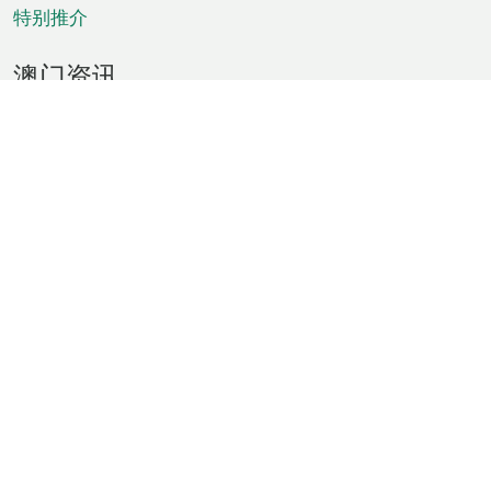
特别推介
澳门资讯
天气
交通
公众假期
文娱康体
城市资讯
澳门便览
统计数字
公布告示
新闻
短片