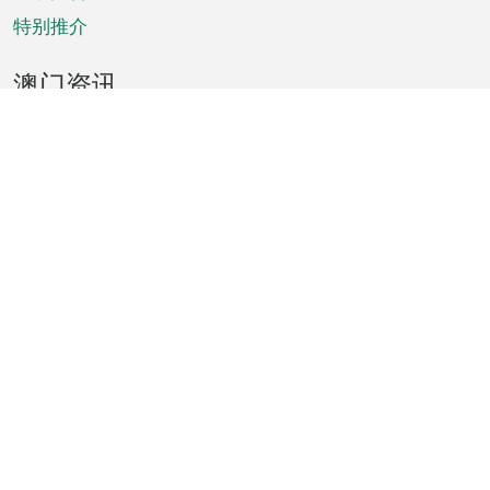
特别推介
澳门资讯
天气
交通
公众假期
文娱康体
城市资讯
澳门便览
统计数字
公布告示
新闻
短片