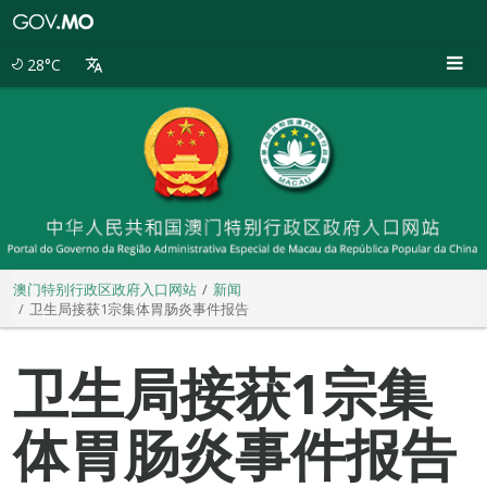
澳
门
特
28°C
别
行
政
区
政
府
入
口
网
站
澳门特别行政区政府入口网站
新闻
卫生局接获1宗集体胃肠炎事件报告
卫生局接获1宗集
体胃肠炎事件报告