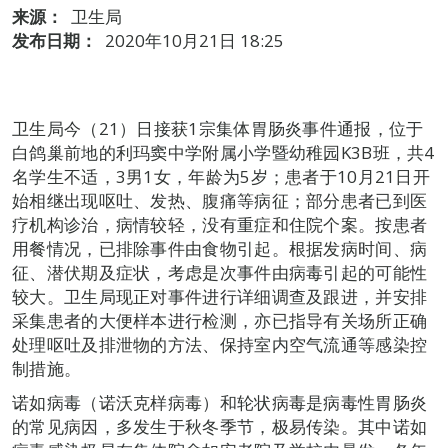
来源：
卫生局
发布日期：
2020年10月21日 18:25
卫生局今（21）日接获1宗集体胃肠炎事件通报，位于
白鸽巢前地的利玛窦中学附属小学暨幼稚园K3B班，共4
名学生不适，3男1女，年龄为5岁；患者于10月21日开
始相继出现呕吐、发热、腹痛等病征；部分患者已到医
疗机构诊治，病情较轻，没有重症和住院个案。按患者
用餐情况，已排除事件由食物引起。根据发病时间、病
征、潜伏期及症状，考虑是次事件由病毒引起的可能性
较大。卫生局现正对事件进行详细调查及跟进，并安排
采集患者的大便样本进行检测，亦已指导有关场所正确
处理呕吐及排泄物的方法、保持室内空气流通等感染控
制措施。
诺如病毒（诺沃克样病毒）和轮状病毒是病毒性胃肠炎
的常见病因，多发生于秋冬季节，极易传染。其中诺如