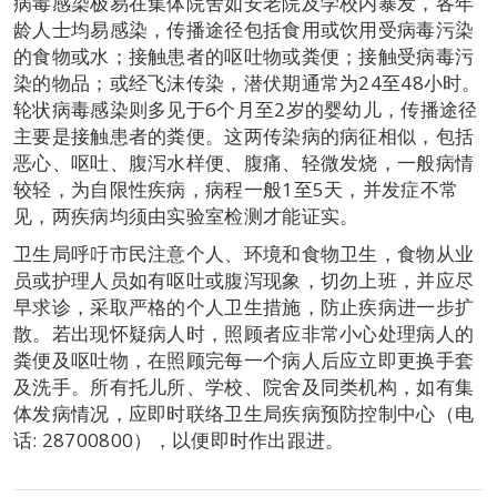
病毒感染极易在集体院舍如安老院及学校内暴发，各年
龄人士均易感染，传播途径包括食用或饮用受病毒污染
的食物或水；接触患者的呕吐物或粪便；接触受病毒污
染的物品；或经飞沫传染，潜伏期通常为24至48小时。
轮状病毒感染则多见于6个月至2岁的婴幼儿，传播途径
主要是接触患者的粪便。这两传染病的病征相似，包括
恶心、呕吐、腹泻水样便、腹痛、轻微发烧，一般病情
较轻，为自限性疾病，病程一般1至5天，并发症不常
见，两疾病均须由实验室检测才能证实。
卫生局呼吁市民注意个人、环境和食物卫生，食物从业
员或护理人员如有呕吐或腹泻现象，切勿上班，并应尽
早求诊，采取严格的个人卫生措施，防止疾病进一步扩
散。若出现怀疑病人时，照顾者应非常小心处理病人的
粪便及呕吐物，在照顾完每一个病人后应立即更换手套
及洗手。所有托儿所、学校、院舍及同类机构，如有集
体发病情况，应即时联络卫生局疾病预防控制中心（电
话: 28700800），以便即时作出跟进。