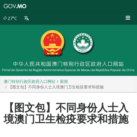
澳
门
特
27°C
别
行
政
区
政
府
入
口
网
站
澳门特别行政区政府入口网站
新闻
【图文包】不同身份人士入境澳门卫生检疫要求和措施
【图文包】不同身份人士入
境澳门卫生检疫要求和措施