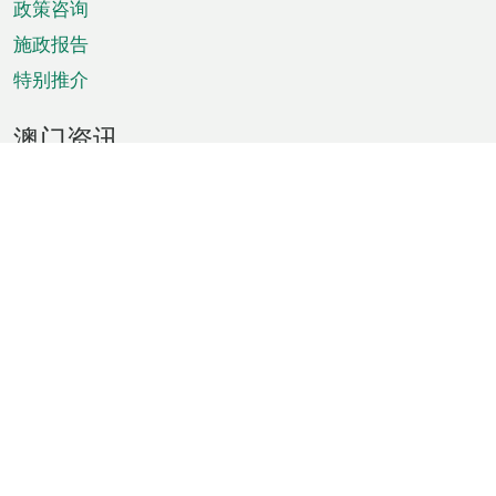
政策咨询
施政报告
特别推介
澳门资讯
天气
交通
公众假期
文娱康体
城市资讯
澳门便览
统计数字
公布告示