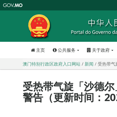
澳
门
特
别
行
政
区
政
府
入
口
网
站
主页
公共服务
关于政府
澳门特别行政区政府入口网站
新闻
受热带气旋
受热带气旋「沙德尔
警告（更新时间：2020-