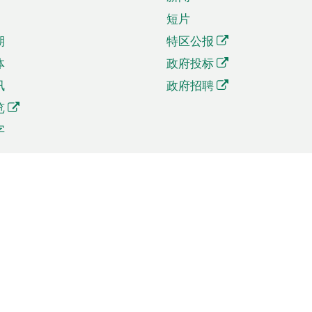
短片
期
特区公报
体
政府投标
讯
政府招聘
览
字
及贸易
相关连结
资
手机应用程序目录
贸会展
社交媒体目录
商机和服务
专题网站目录
讯
RSS订阅目录
权
表格下载