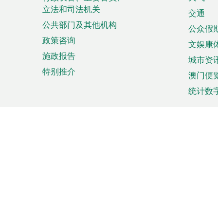
菜
立法和司法机关
单
交通
公共部门及其他机构
公众假
政策咨询
文娱康
施政报告
城市资
特别推介
澳门便
统计数
来澳旅游
商务
计划行程
贸易投
观光
澳门经
娱乐休闲
中小企
购物
市场资
节日盛事
知识产