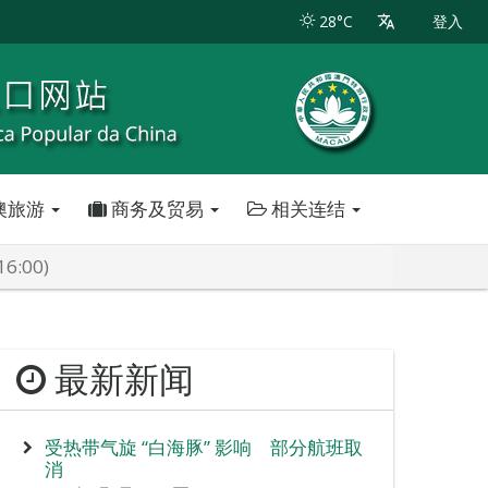
28°C
登入
澳旅游
商务及贸易
相关连结
:00)
最新新闻
受热带气旋 “白海豚” 影响 部分航班取
消