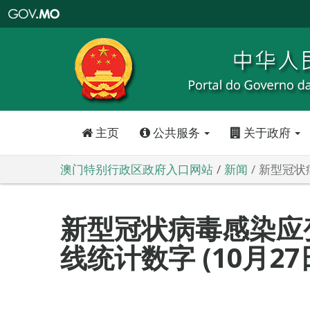
澳
门
特
别
行
政
区
政
府
入
口
网
站
主页
公共服务
关于政府
澳门特别行政区政府入口网站
新闻
新型冠状病
新型冠状病毒感染应
线统计数字 (10月27日0