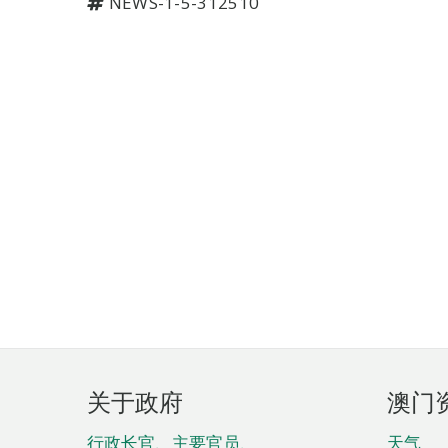
NEWS-1-5-312510
页
关于政府
澳门
脚
行政长官、主要官员、
天气