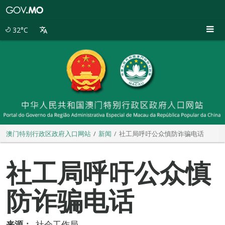
澳
门
特
32°C
别
行
政
区
政
府
入
口
网
站
澳门特别行政区政府入口网站
新闻
社工局呼吁公众慎防诈骗电话
社工局呼吁公众慎
防诈骗电话
来源：
社会工作局