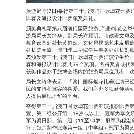
旅游局今(7日)举行第三十届澳门国际烟花比
比赛及海报设计比赛颁奖典礼。
颁奖典礼藉第八届澳门国际旅游(产业)博览会
游局局长文绮华、副局长许耀明、市政署文康
教育设备处处长黄超然、文化局视觉艺术发展
处长陈元盛、澳门理工学院学生事务处处长刘
表颁发第三十届澳门国际烟花比赛汇演学生绘
赛和海报设计比赛共39个奖项。各得奖者或代
获奖作品亦于旅博会场内的旅游局展位展出，
局长文绮华表示：「澳门国际烟花比赛汇演已
民的支持和旅客的喜爱。我们举办多项延伸活
人提供展现才华的平台。」
夺得第三十届澳门国际烟花比赛汇演摄影比赛第
萱、第二组公开组（18岁或以上）冠军为李文
军为梁日熙、第二组（11至14岁）冠军为程宏
行；短片制作比赛第一组（中学组）冠军为梁