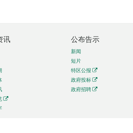
资讯
公布告示
新闻
短片
期
特区公报
体
政府投标
讯
政府招聘
览
字
及贸易
相关连结