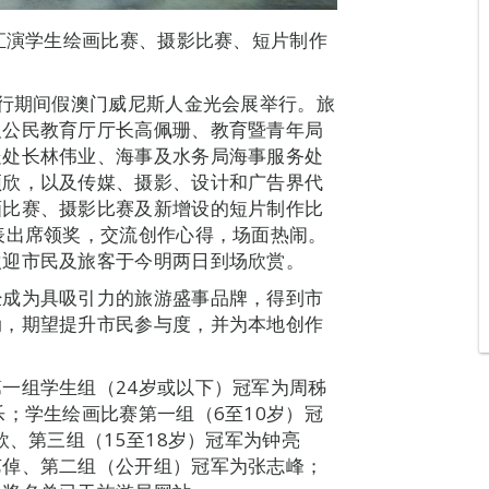
赛汇演学生绘画比赛、摄影比赛、短片制作
举行期间假澳门威尼斯人金光会展举行。旅
及公民教育厅厅长高佩珊、教育暨青年局
处处长林伟业、海事及水务局海事服务处
颖欣，以及传媒、摄影、设计和广告界代
画比赛、摄影比赛及新增设的短片制作比
表出席领奖，交流创作心得，场面热闹。
欢迎市民及旅客于今明两日到场欣赏。
经成为具吸引力的旅游盛事品牌，得到市
动，期望提升市民参与度，并为本地创作
一组学生组（24岁或以下）冠军为周秭
乐；学生绘画比赛第一组（6至10岁）冠
欣、第三组（15至18岁）冠军为钟亮
艺倬、第二组（公开组）冠军为张志峰；