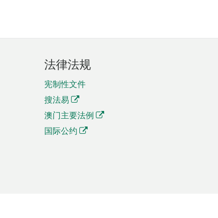
法律法规
宪制性文件
搜法易
澳门主要法例
国际公约