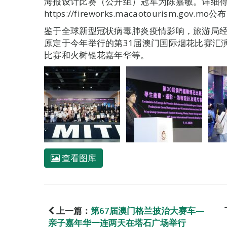
海报设计比赛（公开组）冠军为陈嘉敏。详细
https://fireworks.macaotourism.gov.mo公
鉴于全球新型冠状病毒肺炎疫情影响，旅游局经
原定于今年举行的第31届澳门国际烟花比赛汇
比赛和火树银花嘉年华等。
查看图库
上一篇：
第67届澳门格兰披治大赛车—
亲子嘉年华一连两天在塔石广场举行