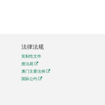
法律法规
宪制性文件
搜法易
澳门主要法例
国际公约