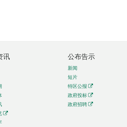
资讯
公布告示
新闻
短片
期
特区公报
体
政府投标
讯
政府招聘
览
字