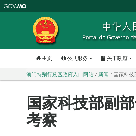
澳
门
特
别
行
政
区
政
府
入
口
网
站
主页
公共服务
关于政府
澳门特别行政区政府入口网站
新闻
国家科技
国家科技部副部
考察