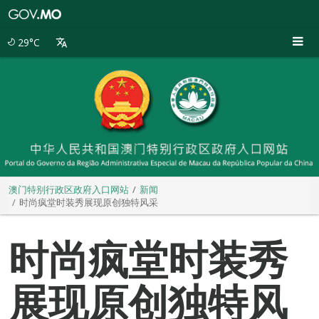
澳
门
特
29°C
别
行
政
区
政
府
入
口
网
站
澳门特别行政区政府入口网站
新闻
时尚疯堂时装秀展现原创独特风采
时尚疯堂时装秀
展现原创独特风