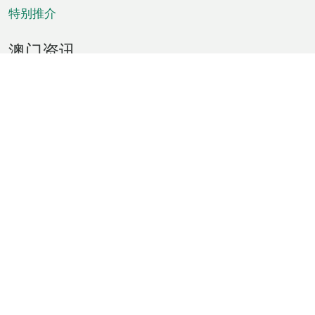
特别推介
澳门资讯
天气
交通
公众假期
文娱康体
城市资讯
澳门便览
统计数字
公布告示
新闻
短片