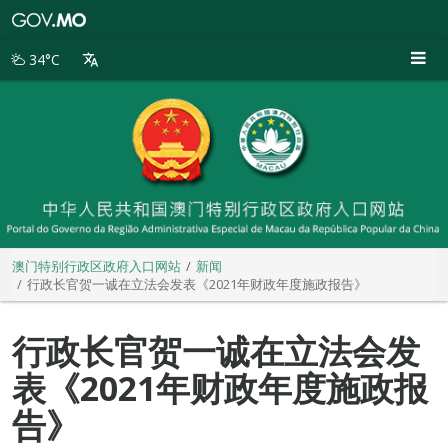
澳
门
特
34°C
别
行
政
区
政
府
入
口
网
站
澳门特别行政区政府入口网站
新闻
行政长官贺一诚在立法会发表《2021年财政年度施政报告》
行政长官贺一诚在立法会发
表《2021年财政年度施政报
告》