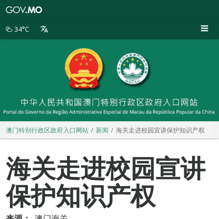
澳
门
特
34°C
别
行
政
区
政
府
入
口
网
站
澳门特别行政区政府入口网站
新闻
海关走进校园宣讲保护知识产权
海关走进校园宣讲
保护知识产权
来源：
澳门海关