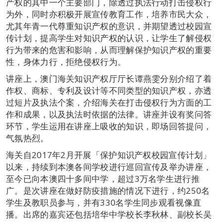
产权的其中一个主要部门，除透过执法行动打击侵权行
为外，同时亦积极开展宣传教育工作，培养市民大众，
尤其年青一代尊重知识产权的意识，并期望透过校园宣
传计划，提高学生对知识产权的认识，让学生了解侵权
行为带来的危害和影响，从而理解保护知识产权的重要
性，身体力行，拒绝侵权行为。
讲座上，澳门海关知识产权厅厅长谭燕雯分别介绍了着
作权、商标、专利及设计等不同类型的知识产权，亦透
过短片及执法个案，介绍海关在打击侵权行为方面的工
作和成果，以及执法时依据的法律。讲座并设有奖问答
环节，学生运用在讲座上吸收的知识，即场回答提问，
气氛热烈。
海关自2017年2月开展「保护知识产权校园宣传计划」
以来，持续到本澳各间学校进行巡回宣传及举办讲座，
至今已向本澳四十多间中学，超过3万名学生进行推
广。是次讲座在做好防疫措施的情况下进行，约250名
学生及教职员参与，并有330名学生同步观看视像直
播。出席的嘉宾还包括培华中学校长李秋林、副校长吴