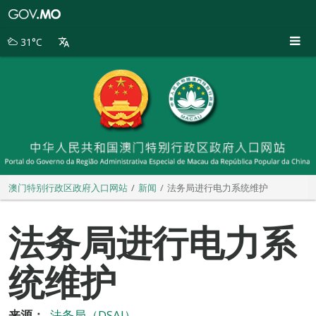
澳
门
特
31°C
别
行
政
区
政
府
入
口
网
站
澳门特别行政区政府入口网站
新闻
法务局进行电力系统维护
法务局进行电力系
统维护
来源：
法务局（DSAJ）