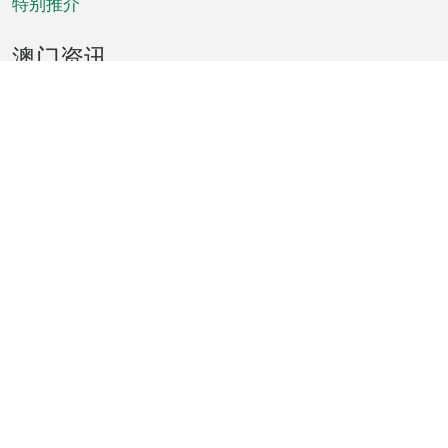
特别推介
澳门资讯
天气
交通
公众假期
文娱康体
城市资讯
澳门便览
统计数字
公布告示
新闻
短片
特区公报