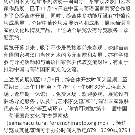
葡语国家文化周”系列活动—葡萄牙、东帝汶及澳门艺术
家作品展，已于11月19日在中国与葡语国家商贸合作服
务平台综合体开幕。同时，综合体多功能厅设有“中葡论
坛成果展”，介绍中葡论坛发展历程和成果，展示葡语国
家的文化风情及产品。上述两个展览设有导览服务，欢
迎预约。
展览开幕以来，吸引不少居民旅客前来参观，瞭解当前
葡语国家与澳门当代艺术的多元面貌和发展，亦有学校
参与导览活动和与葡语国家派驻代表交流对话，有助于
推动中国与葡语国家间文化交流。
上述展览展期至12月6日，综合体开放时间为星期二至
星期日，上午11时至下午7时（下午6时30分后停止入
场，逢星期一休馆），免费入场，欢迎参观。展览设有
驻场导览服务，以及“与艺术家交流”和“与葡语国家派驻
代表有个约会”等互动环节，详情可浏览“第十二届中国
－葡语国家文化周”专题网站
（semanacultural.forumchinaplp.org.mo），预约
导览或其他查询可于办公时间内致电8791 3390或8791