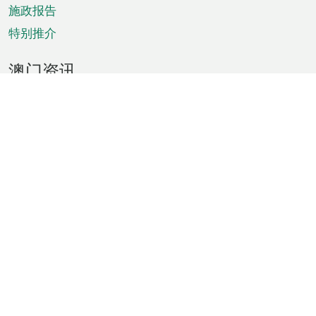
施政报告
特别推介
澳门资讯
天气
交通
公众假期
文娱康体
城市资讯
澳门便览
统计数字
公布告示
新闻