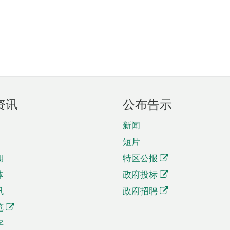
资讯
公布告示
新闻
短片
期
特区公报
体
政府投标
讯
政府招聘
览
字