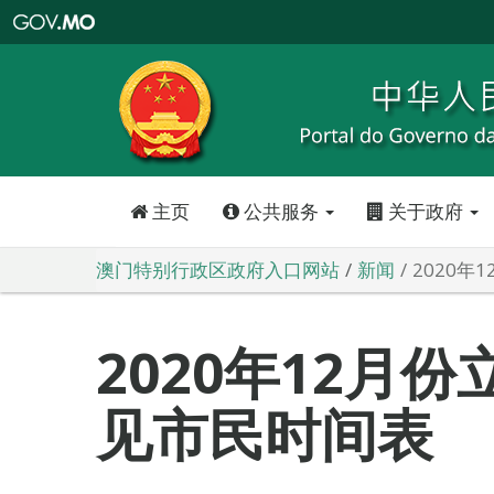
澳
门
特
别
行
政
区
政
府
入
口
网
站
主页
公共服务
关于政府
澳门特别行政区政府入口网站
新闻
2020
2020年12月
见市民时间表