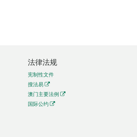
法律法规
宪制性文件
搜法易
澳门主要法例
国际公约