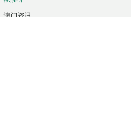
澳门资讯
天气
交通
公众假期
文娱康体
城市资讯
澳门便览
统计数字
公布告示
新闻
短片
特区公报