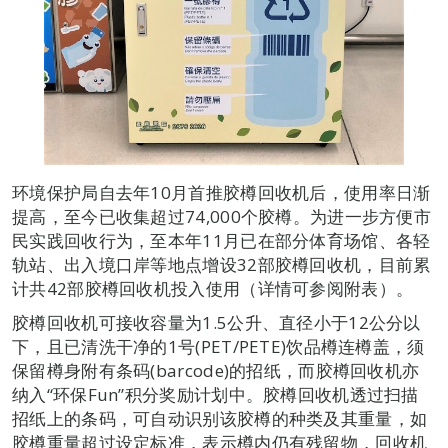
环境保护局自去年10月首推胶樽回收机后，使用率日渐
提高，至今已收集超过74,000个胶樽。为进一步方便市
民实践回收行为，至本年11月已在部分体育场馆、各轻
轨站、出入境口岸等地点增设32部胶樽回收机，目前累
计共42部胶樽回收机投入使用（详情可参阅附表）。
胶樽回收机可接收容量为1.5公升、直径小于12公分以
下，且已清洗干净的1号(PET/PETE)饮品樽连樽盖，须
保留樽身附有条码(barcode)的招纸，而胶樽回收机亦
纳入“环保Fun”积分奖励计划中。胶樽回收机透过扫描
招纸上的条码，可自动识别该胶樽的种类及其重量，如
胶樽重量超过设定标准，表示樽内仍有残留物，回收机