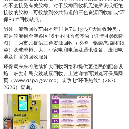
将不会接受有关胶樽。对于胶樽回收机无法辨识或拒绝
接收的胶樽，可投放到公共街道的三色资源回收箱或“环
保Fun”回收站点。
另外，流动回收车由本年11月7日起已扩大回收种类，
每月轮流到全澳各区16个不同地点停泊（详情可参阅附
图），为市民提供三色资源回收（胶樽、铝罐/铁罐和纸
类）及玻璃樽、大、小家电和电脑及通讯设备、废旧电
池及灯管的回收服务。
环保局未来将继续扩大回收网络和提供更便民的配套设
施，鼓励市民实践减废回收。上述详情可浏览环保局网
页（www.dspa.gov.mo）或致电“环保热线”（2876
2626）查询。