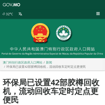
澳
门
特
32°C
别
行
政
区
政
府
入
口
网
站
澳门特别行政区政府入口网站
新闻
环保局已设置42部胶樽回收机，流动回收车定时定点更便民
环保局已设置42部胶樽回收
机，流动回收车定时定点更
便民