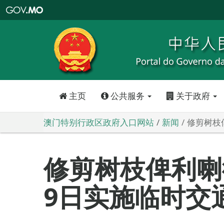
澳
门
特
别
行
政
区
政
府
入
口
网
站
主页
公共服务
关于政府
澳门特别行政区政府入口网站
新闻
修剪树枝
修剪树枝俾利喇
9日实施临时交