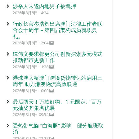
涉杀人未遂内地男子被羁押
2026年8月8日 14:24
行政长官岑浩辉出席澳门法律工作者联
合会十周年 – 第四届架构成员就职典
礼。
2026年8月8日 12:04
谭伟文要求都更公司创新探索多元模式
推动都市更新工作
2026年8月8日 11:28
港珠澳大桥澳门跨境货物转运站启用三
周年 助力港澳物流高效联通
2026年8月8日 10:00
最后两天！万款好物、1 元限定、百万
元抽奖齐集名优展
2026年8月8日 09:54
受热带气旋 “白海豚” 影响 部分航班取
消
2026年8月7日 22:27