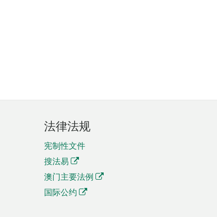
法律法规
宪制性文件
搜法易
澳门主要法例
国际公约