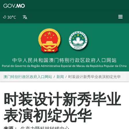
澳
门
特
30°C
别
行
政
区
政
府
入
口
网
站
澳门特别行政区政府入口网站
新闻
时装设计新秀毕业表演初绽光华
时装设计新秀毕业
表演初绽光华
来源：
生产力暨科技转移中心