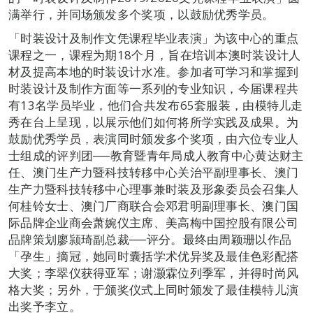
满举行，并同场颁发多个奖项，以鼓励优秀学员。
「时装设计及制作文凭课程毕业表演」为该中心的重点
课程之一，课程为期18个月，旨在培训本澳时装设计人
材及提高本地的时装设计水准。参加者可学习和掌握到
时装设计及制作方面等一系列的专业知识，今届课程共
有13名学员毕业，他们合共发布65套服装，由模特儿走
秀在台上呈现，以展示他们如何将所学实践及成果。为
鼓励优秀学员，表演同时颁发多个奖项，由六位专业人
士组成的评判团──教育暨青年局成人教育中心黄达财主
任、澳门生产力暨科技转移中心关治平副理事长、澳门
生产力暨科技转移中心理事兼时装及形象委员会召集人
何桂铃女士、澳门厂商联合会邓君明副理事长、澳门国
际品牌企业商会萧婉仪主席、美高梅中国控股有限公司
品牌策划廖颕琦副总裁──评分。最终由周颖珊以作品
「孕生」摘冠，她同时囊括学术优异奖及最佳色彩配搭
大奖；李翠仪获得亚军；谢灏霖位列季军，并得时尚风
格大奖；另外，于颁奖仪式上同时颁发了最佳模特儿演
出奖予李立。