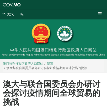
澳
门
特
32°C
别
行
政
区
政
府
入
口
网
站
澳门特别行政区政府入口网站
新闻
澳大与联合国委员会办研讨会探讨疫情期间全球贸易的挑战
澳大与联合国委员会办研讨
会探讨疫情期间全球贸易的
挑战