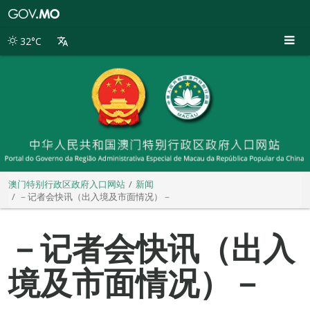
澳
门
特
32°C
别
行
政
区
政
府
入
口
网
站
澳门特别行政区政府入口网站
新闻
－记者会快讯（出入境及市面情况）－
－记者会快讯（出入
境及市面情况）－