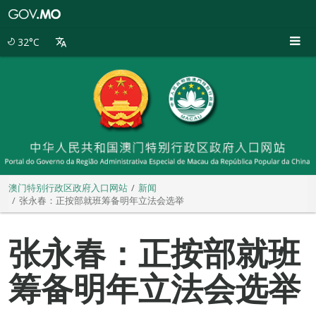
澳
门
特
32°C
别
行
政
区
政
府
入
口
网
站
澳门特别行政区政府入口网站
新闻
张永春：正按部就班筹备明年立法会选举
张永春：正按部就班
筹备明年立法会选举