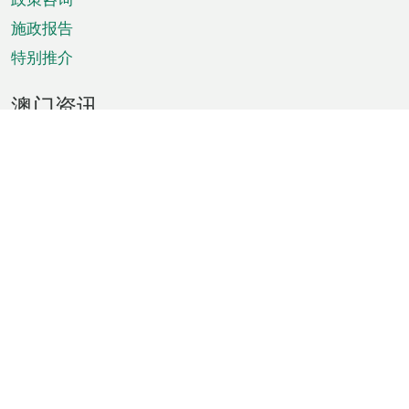
施政报告
特别推介
澳门资讯
天气
交通
公众假期
文娱康体
城市资讯
澳门便览
统计数字
公布告示
新闻