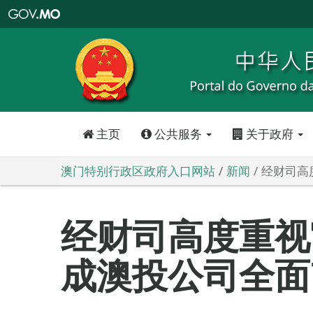
澳
门
特
别
行
政
区
政
府
入
口
网
站
主页
公共服务
关于政府
澳门特别行政区政府入口网站
新闻
经财司高
经财司高度重视
成澳投公司全面