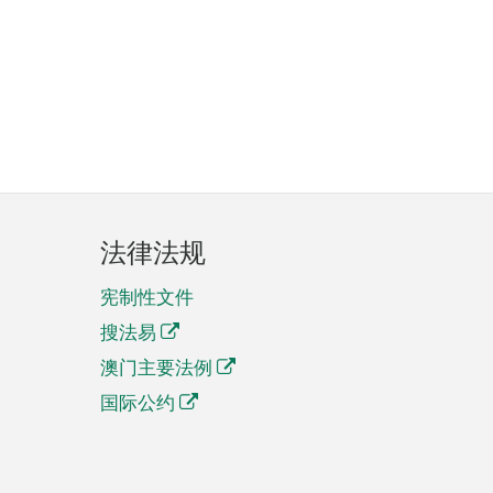
法律法规
宪制性文件
搜法易
澳门主要法例
国际公约