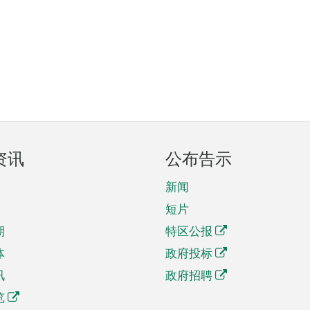
资讯
公布告示
新闻
短片
期
特区公报
体
政府投标
讯
政府招聘
览