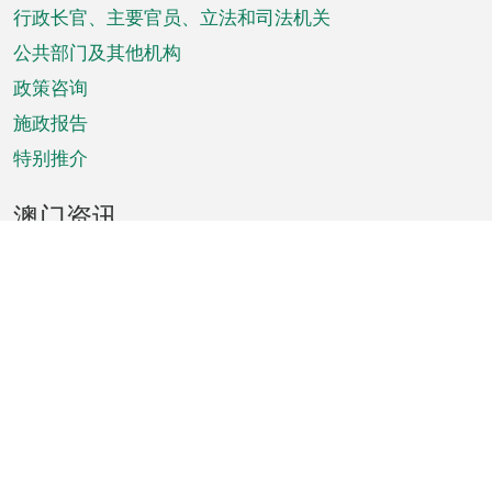
菜
行政长官、主要官员、立法和司法机关
单
公共部门及其他机构
政策咨询
施政报告
特别推介
澳门资讯
天气
交通
公众假期
文娱康体
城市资讯
澳门便览
统计数字