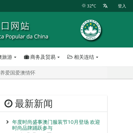
32°C
登入
澳旅游
商务及贸易
相关连结
培养爱国爱澳情怀
最新新闻
年度时尚盛事澳门服装节10月登场 欢迎
时尚品牌踊跃参与