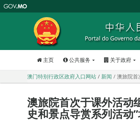
澳
门
特
别
行
政
区
政
府
入
口
网
站
主页
公共服务
关于政府
澳门特别行政区政府入口网站
新闻
澳旅院首
澳旅院首次于课外活动
史和景点导赏系列活动