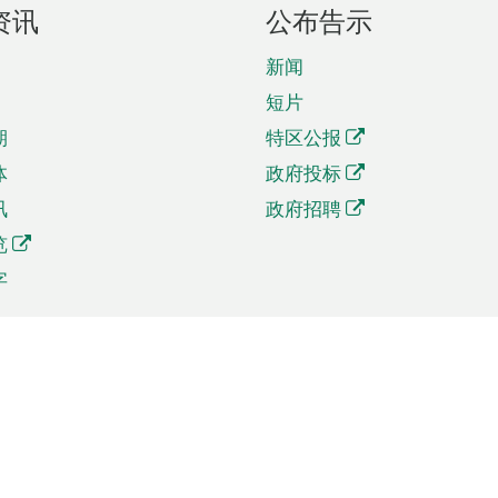
资讯
公布告示
新闻
短片
期
特区公报
体
政府投标
讯
政府招聘
览
字
及贸易
相关连结
资
手机应用程序目录
贸会展
社交媒体目录
商机和服务
专题网站目录
讯
RSS订阅目录