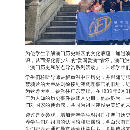
为使学生了解澳门历史城区的文化底蕴，通过
识，从而深化青少年的“爱国爱澳”情怀，澳门旅
「澳门历史和景点导赏系列活动」，带领学生
学生们聆听导师讲解重温中国历史，并跟随导
禁鸦片的大臣林则徐接见澳葡理事官的旧址，
为钦差大臣，被派往广东禁烟。在1839年6月
广为人知的历史事件被载入史册，他被称为「
们对国家的使命感，共同为祖国建设更美好的
透过是次参观，增加青年学生对祖国和澳门历
养学生们对祖国的认同感和归属感，明白只有
生们都表示通过导赏活动获益良多，并期待将