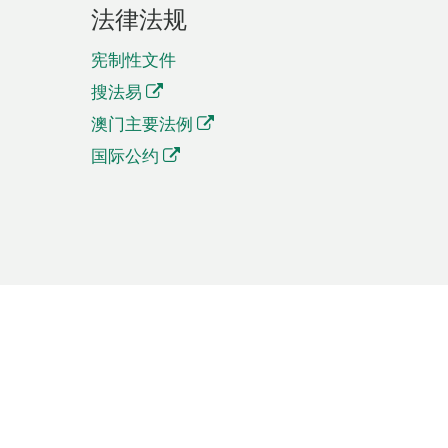
法律法规
宪制性文件
搜法易
澳门主要法例
国际公约