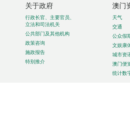
页
关于政府
澳门
脚
菜
行政长官、主要官员、
天气
立法和司法机关
单
交通
公共部门及其他机构
公众假
政策咨询
文娱康
施政报告
城市资
特别推介
澳门便
统计数
来澳旅游
商务
计划行程
贸易投
观光
澳门经
娱乐休闲
中小企
购物
市场资