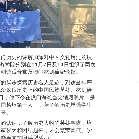
澳门历史的讲解加深对中国文化历史的认
游学院分别在11月7日及14日组织了两次
们到访观音堂及澳门林则徐纪念馆。
师的脚步探索历史名人足迹，到访当年严
纪念这位历史上的中国民族英雄。林则徐
3日，他下令在虎门海滩当众销毁鸦片，是
中国禁烟第一人」，藉了解历史增强学生
未来。
史的认识，了解历史人物的英雄事迹，培
国家强大和团结起来，才会繁荣富庶。学
来能再参加同类型活动。