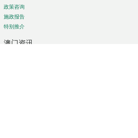
政策咨询
施政报告
特别推介
澳门资讯
天气
交通
公众假期
文娱康体
城市资讯
澳门便览
统计数字
公布告示