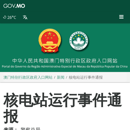
澳
门
特
26°C
别
行
政
区
政
府
入
口
网
站
澳门特别行政区政府入口网站
新闻
核电站运行事件通报
核电站运行事件通
报
来源：
警察总局