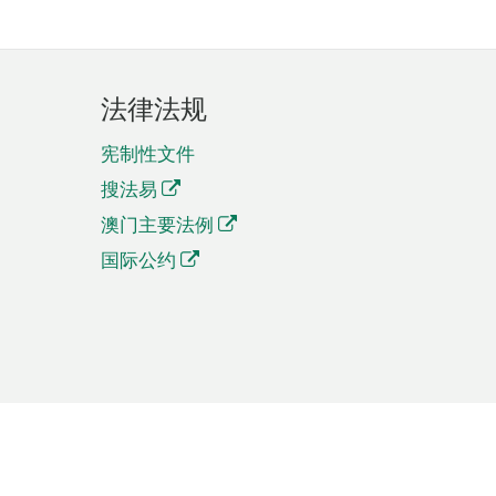
法律法规
宪制性文件
搜法易
澳门主要法例
国际公约