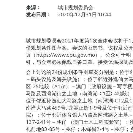
来源：
城市规划委员会
发布日期：
2020年12月31日 10:44
城市规划委员会2021年度第1次全体会议将于1
份规划条件图草案。会议的召集书、议程及公开
页（https://www.cpu.gov.mo）。
引，与会者必须佩戴自备口罩、接受体温探测及
会上讨论的24份规划条件图草案分别是：位于
－码头设施及海关设施）；位于邻近孙逸仙大
区-25地段（A1/g）－澳门（政府设施－写
马路及西湾湖街之土地（南湾湖-C1至C4地段
位于邻近孙逸仙大马路之土地（南湾湖-C12及
南湾大马路459号, 龙嵩正街1-9号及位于邻
院）；位于邻近体育馆大马路及网球路之土地
137-241号－氹仔 （澳门土木工程实验室）；
礼前地83-85号－氹仔；木铎街2-4号－氹仔；