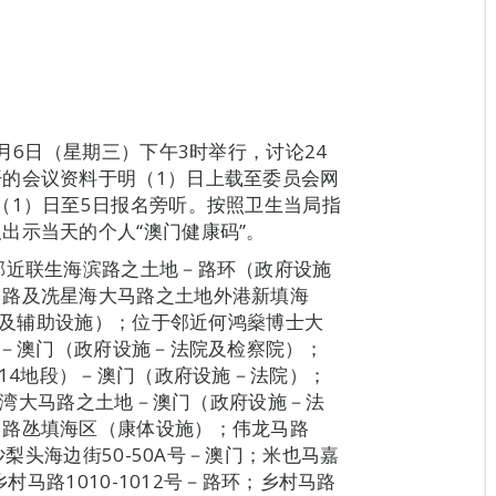
月6日（星期三）下午3时举行，讨论24
的会议资料于明（1）日上载至委员会网
公众可于明（1）日至5日报名旁听。按照卫生当局指
出示当天的个人“澳门健康码”。
邻近联生海滨路之土地－路环（政府设施
马路及冼星海大马路之土地外港新填海
字楼及辅助设施）；位于邻近何鸿燊博士大
）－澳门（政府设施－法院及检察院）；
C14地段）－澳门（政府设施－法院）；
近南湾大马路之土地－澳门（政府设施－法
－路氹填海区（康体设施）；伟龙马路
沙梨头海边街50-50A号－澳门；米也马嘉
乡村马路1010-1012号－路环；乡村马路