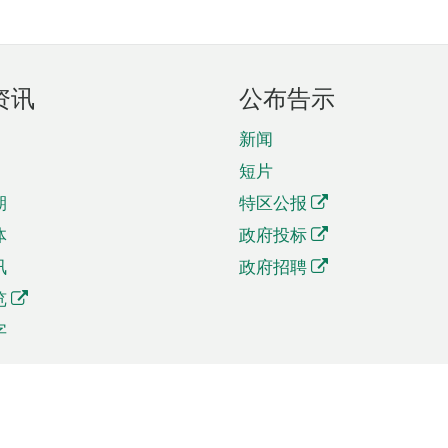
资讯
公布告示
新闻
短片
期
特区公报
体
政府投标
讯
政府招聘
览
字
及贸易
相关连结
资
手机应用程序目录