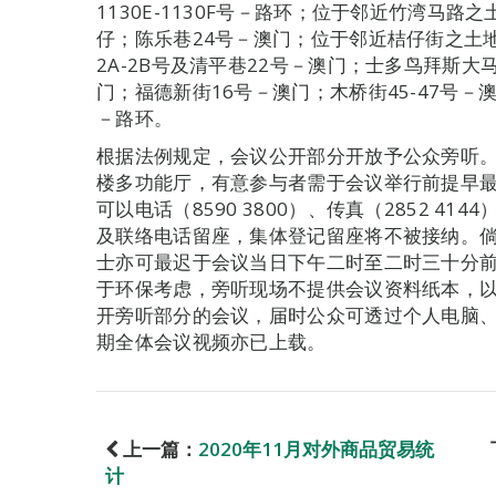
1130E-1130F号－路环；位于邻近竹湾马
仔；陈乐巷24号－澳门；位于邻近桔仔街之土
2A-2B号及清平巷22号－澳门；士多鸟拜斯大
门；福德新街16号－澳门；木桥街45-47号－
－路环。
根据法例规定，会议公开部分开放予公众旁听。
楼多功能厅，有意参与者需于会议举行前提早最
可以电话（8590 3800）、传真（2852 4144
及联络电话留座，集体登记留座将不被接纳。
士亦可最迟于会议当日下午二时至二时三十分
于环保考虑，旁听现场不提供会议资料纸本，
开旁听部分的会议，届时公众可透过个人电脑
期全体会议视频亦已上载。
上一篇：
2020年11月对外商品贸易统
计