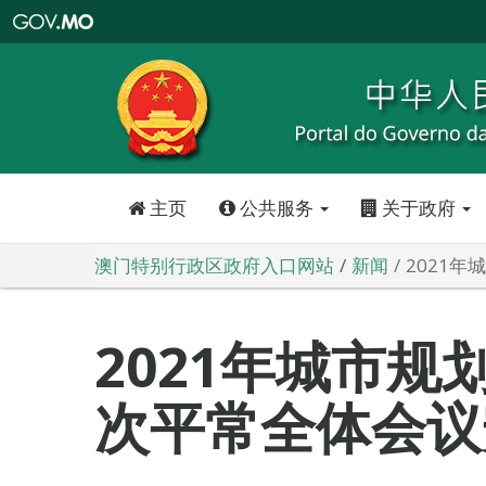
澳
门
特
别
行
政
区
政
府
入
口
网
站
主页
公共服务
关于政府
澳门特别行政区政府入口网站
新闻
2021
2021年城市规
次平常全体会议