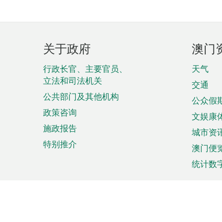
页
关于政府
澳门
脚
菜
行政长官、主要官员、
天气
立法和司法机关
单
交通
公共部门及其他机构
公众假
政策咨询
文娱康
施政报告
城市资
特别推介
澳门便
统计数
来澳旅游
商务
计划行程
贸易投