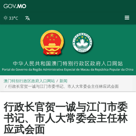
澳
门
特
33°C
别
行
政
区
政
府
入
口
网
站
澳门特别行政区政府入口网站
新闻
行政长官贺一诚与江门市委书记、市人大常委会主任林应武会面
行政长官贺一诚与江门市委
书记、市人大常委会主任林
应武会面