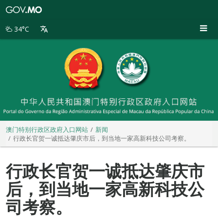
澳
门
特
34°C
别
行
政
区
政
府
入
口
网
站
澳门特别行政区政府入口网站
新闻
行政长官贺一诚抵达肇庆市后，到当地一家高新科技公司考察。
行政长官贺一诚抵达肇庆市
后，到当地一家高新科技公
司考察。