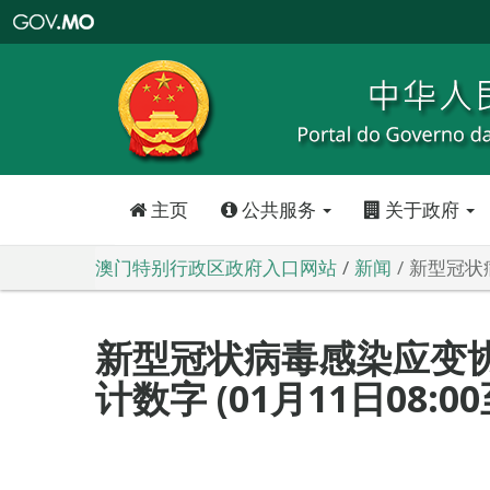
澳
门
特
别
行
政
区
政
府
入
口
网
站
主页
公共服务
关于政府
澳门特别行政区政府入口网站
新闻
新型冠状病
新型冠状病毒感染应变
计数字 (01月11日08:00