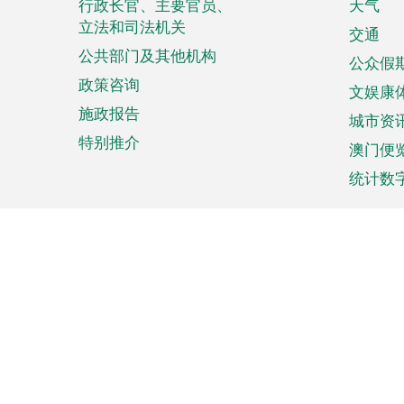
菜
行政长官、主要官员、
天气
立法和司法机关
单
交通
公共部门及其他机构
公众假
政策咨询
文娱康
施政报告
城市资
特别推介
澳门便
统计数
来澳旅游
商务
计划行程
贸易投
观光
澳门经
娱乐休闲
中小企
购物
市场资
节日盛事
知识产