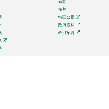
新闻
短片
期
特区公报
体
政府投标
讯
政府招聘
览
字
及贸易
相关连结
资
手机应用程序目录
贸会展
社交媒体目录
商机和服务
专题网站目录
讯
RSS订阅目录
权
表格下载