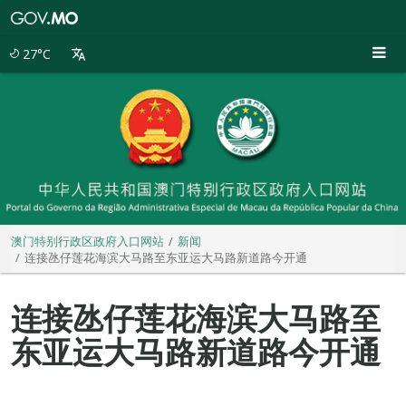
澳
门
特
27°C
别
行
政
区
政
府
入
口
网
站
澳门特别行政区政府入口网站
新闻
连接氹仔莲花海滨大马路至东亚运大马路新道路今开通
连接氹仔莲花海滨大马路至
东亚运大马路新道路今开通