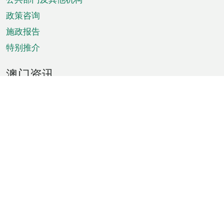
单
政策咨询
施政报告
特别推介
澳门资讯
天气
交通
公众假期
文娱康体
城市资讯
澳门便览
统计数字
公布告示