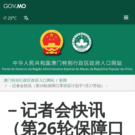
澳
门
特
29°C
别
行
政
区
政
府
入
口
网
站
澳门特别行政区政府入口网站
新闻
－记者会快讯（第26轮保障口罩供应计划于1月27开始）－
－记者会快讯
（第26轮保障口