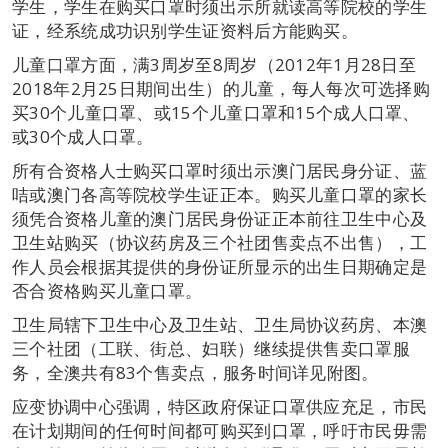
学生，学生在购买口罩时须出示所就读高等院校的学生
证，经系统成功识别学生证资料后方能购买。
儿童口罩方面，满3周岁至8周岁（2012年1月28日至
2018年2月25日期间出生）的儿童，每人每次可选择购
买30个儿童口罩、或15个儿童口罩和15个成人口罩、
或30个成人口罩。
所有合资格人士购买口罩时须出示澳门居民身分证、蓝
咭或澳门各高等院校学生证正本。购买儿童口罩的家长
须凭合资格儿童的澳门居民身份证正本前往卫生中心及
卫生站购买（协议药房及三个社团售卖点不出售），工
作人员会根据其提供的身份证所显示的出生日期确定是
否合资格购买儿童口罩。
卫生局辖下卫生中心及卫生站、卫生局协议药房、本澳
三个社团（工联、街总、妇联）继续提供售卖口罩服
务，全澳共有83个售卖点，服务时间详见附图。
应变协调中心强调，特区政府保证口罩供应充足，市民
在计划期间的任何时间都可购买到口罩，呼吁市民毋需