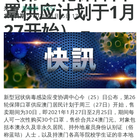
罩供应计划于1月
来源：
新闻局（GCS）
发布日期：
2021年1月25日 17:34
27开始）－
新型冠状病毒感染应变协调中心今（25）日公布，第26
轮保障口罩供应澳门居民计划于周三（27日）开始，售
卖期间为30日，即2021年1月27日至2月25日，期间每
人可一次性购买30个口罩，售价合共24澳门元。对象包
括本澳永久及非永久居民、持外地雇员身份认别证（俗
称蓝咭）人士，以及持澳门各高等院校学生证的非本地