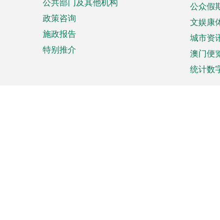
公共部门及其他机构
公众假
政策咨询
文娱康
施政报告
城市资
特别推介
澳门便
统计数
来澳旅游
商务
计划行程
贸易投
观光
澳门经
娱乐休闲
中小企
购物
市场资
节日盛事
知识产
网
网
页
使用条款
私隐声明
协调机构：澳门特别行政区行