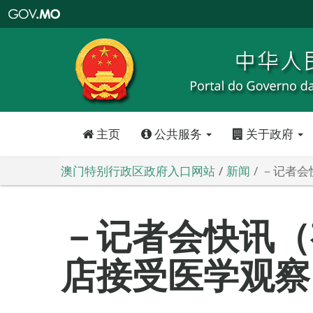
澳
门
特
别
行
政
区
政
府
入
口
网
站
主页
公共服务
关于政府
澳门特别行政区政府入口网站
新闻
－记者会
－记者会快讯（
店接受医学观察