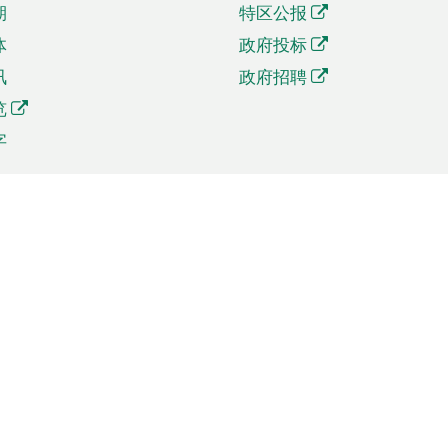
期
特区公报
体
政府投标
讯
政府招聘
览
字
及贸易
相关连结
资
手机应用程序目录
贸会展
社交媒体目录
商机和服务
专题网站目录
讯
RSS订阅目录
权
表格下载
政公职局