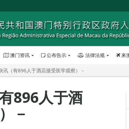
澳门资讯
公布告示
法律法规
来
快讯（有896人于酒店接受医学观察）－
有896人于酒
）－