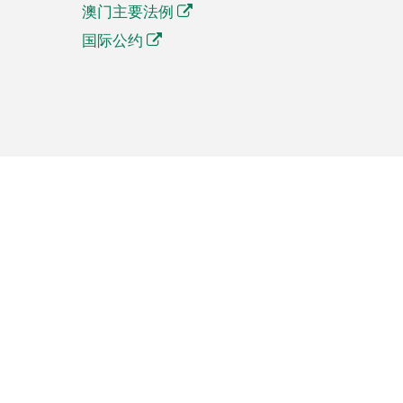
澳门主要法例
国际公约
繁體中文
簡体中文
Português
English