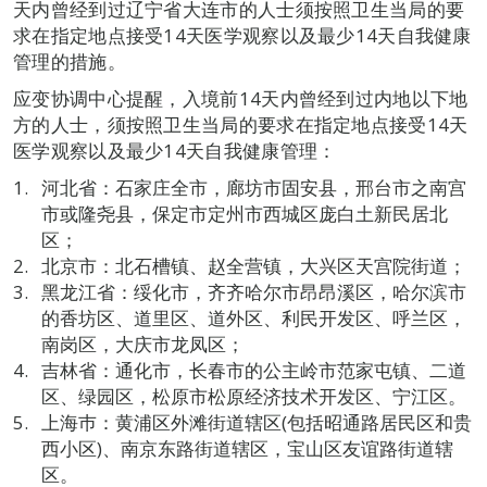
天内曾经到过辽宁省大连市的人士须按照卫生当局的要
求在指定地点接受14天医学观察以及最少14天自我健康
管理的措施。
应变协调中心提醒，入境前14天内曾经到过内地以下地
方的人士，须按照卫生当局的要求在指定地点接受14天
医学观察以及最少14天自我健康管理：
河北省：石家庄全市，廊坊市固安县，邢台市之南宫
市或隆尧县，保定市定州市西城区庞白土新民居北
区；
北京市：北石槽镇、赵全营镇，大兴区天宫院街道；
黑龙江省：绥化市，齐齐哈尔市昂昂溪区，哈尔滨市
的香坊区、道里区、道外区、利民开发区、呼兰区，
南岗区，大庆市龙凤区；
吉林省：通化市，长春市的公主岭市范家屯镇、二道
区、绿园区，松原市松原经济技术开发区、宁江区。
上海巿：黄浦区外滩街道辖区(包括昭通路居民区和贵
西小区)、南京东路街道辖区，宝山区友谊路街道辖
区。