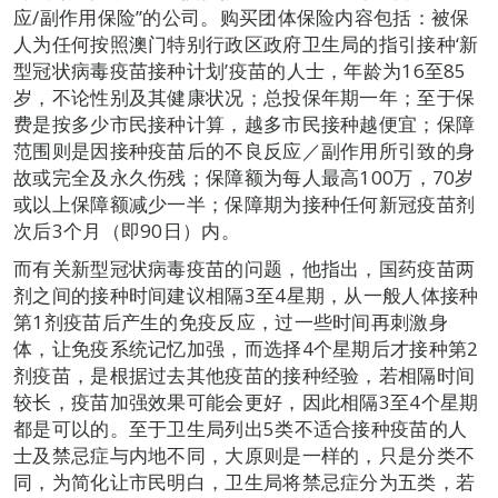
应/副作用保险”的公司。购买团体保险内容包括：被保
人为任何按照澳门特别行政区政府卫生局的指引接种‘新
型冠状病毒疫苗接种计划’疫苗的人士，年龄为16至85
岁，不论性别及其健康状况；总投保年期一年；至于保
费是按多少市民接种计算，越多市民接种越便宜；保障
范围则是因接种疫苗后的不良反应／副作用所引致的身
故或完全及永久伤残；保障额为每人最高100万，70岁
或以上保障额减少一半；保障期为接种任何新冠疫苗剂
次后3个月（即90日）内。
而有关新型冠状病毒疫苗的问题，他指出，国药疫苗两
剂之间的接种时间建议相隔3至4星期，从一般人体接种
第1剂疫苗后产生的免疫反应，过一些时间再刺激身
体，让免疫系统记忆加强，而选择4个星期后才接种第2
剂疫苗，是根据过去其他疫苗的接种经验，若相隔时间
较长，疫苗加强效果可能会更好，因此相隔3至4个星期
都是可以的。至于卫生局列出5类不适合接种疫苗的人
士及禁忌症与内地不同，大原则是一样的，只是分类不
同，为简化让市民明白，卫生局将禁忌症分为五类，若