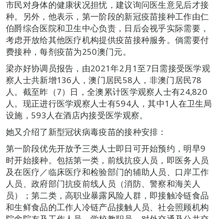
市民对身体的健康状况担忧，建议询问医生意见后才接
种。另外，他表示，第一阶段的新冠疫苗接种工作由仁
伯爵综合医院和卫生中心负责，日后会视乎实际需要，
考虑开放给其他医疗机构提供疫苗接种服务。倘需要付
费接种，每剂疫苗为250澳门元。
梁亦好协调员报告，由2021年2月1至7日需接受医学观
察人士共新增136人，澳门居民58人，非澳门居民78
人。截至昨（7）日，全澳累计医学观察人士有24,820
人。现正进行医学观察人士有594人，其中1人在卫生局
设施，593人在酒店内接受医学观察。
她又介绍了新型冠状病毒疫苗的接种安排：
第一阶段优先开放予三类人士即日可开始预约，明早9
时开始接种。包括第一类，前线抗疫人员，即医务人员
及在医疗／临床医疗和检验部门的辅助人员、口岸工作
人员、政府部门抗疫前线人员（消防、警察和海关人
员）；第二类，高职业暴露风险人群，即接触冷链食品
和生鲜食品的工作人冷链产品接触人员、社会照顾机构
院舍院友及工作人员、学校教职员、对外交通及公共交