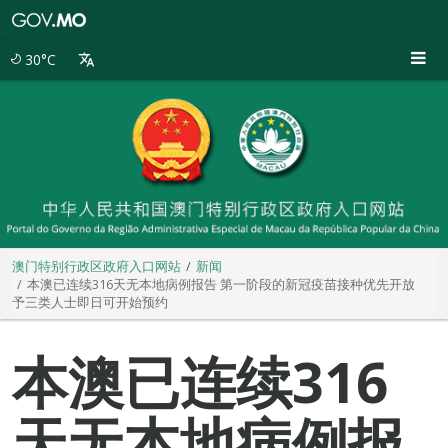
澳
门
特
30°C
别
行
政
区
政
府
入
口
网
站
澳门特别行政区政府入口网站
新闻
本澳已连续316天无本地病例报告 第一阶段的新冠疫苗接种优先开放
予三类人士即日可开始预约
本澳已连续316
天无本地病例报