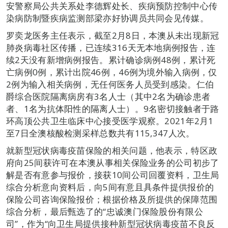
安警察局公共关系处李德辉处长、疾病预防控制中心传
染病防制暨疾病监测部梁亦好协调员共同会见传媒。
罗奕龙医务主任表示，截至2月8日，本澳从未出现新冠
肺炎病毒社区传播，已连续316天无本地病例报告，连
续2天没有新增病例报告。累计确诊病例48例，累计死
亡病例0例，累计出院46例，46例为境外输入病例，仅
2例为输入相关病例，无任何医务人员受到感染。仁伯
爵综合医院隔离病房有3名人士（其中2名为确诊患者
者、1名为抗体阳性的隔离人士）。9名密切接触者于路
环高顶公共卫生临床中心接受医学观察。2021年2月1
至7日全澳核酸检测采样总数共有115,347人次。
就新型冠状病毒疫苗保险的相关问题，他表示，特区政
府向25间获许可在本澳从事相关保险业务的公司初步了
解是否有意参与报价，接获10间公司回覆资料，卫生局
综合分析意向资料后，向5间有意且具条件提供报价的
保险公司咨询保险报价；根据价格及所提供的保障范围
综合分析，最后甄选了的“忠诚澳门保险股份有限公
司”，作为“向卫生局提供接种新型冠状病毒疫苗不良反