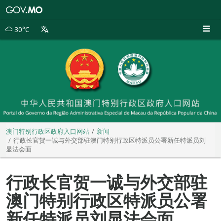
澳
门
特
30°C
别
行
政
区
政
府
入
口
网
站
澳门特别行政区政府入口网站
新闻
行政长官贺一诚与外交部驻澳门特别行政区特派员公署新任特派员刘
显法会面
行政长官贺一诚与外交部驻
澳门特别行政区特派员公署
新任特派员刘显法会面