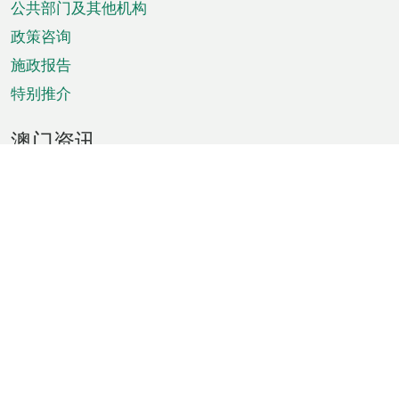
单
公共部门及其他机构
政策咨询
施政报告
特别推介
澳门资讯
天气
交通
公众假期
文娱康体
城市资讯
澳门便览
统计数字
公布告示