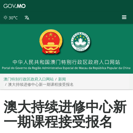
澳
门
特
30°C
别
行
政
区
政
府
入
口
网
站
澳门特别行政区政府入口网站
新闻
澳大持续进修中心新一期课程接受报名
澳大持续进修中心新
一期课程接受报名