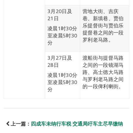
3月20日及
营地大街、吉庆
21日
巷、新填巷、贾伯
乐提督街与贾伯乐
凌晨1时30分
提督巷之间的一段
至凌晨5时30
罗利老马路。
分
3月27日及
渡船街与提督马路
28日
之间的一段镜湖马
路、高士德大马路
凌晨1时30分
与罗利老马路之间
至凌晨5时30
的一段俾利喇街。
分
上一篇：
四成车未纳行车税 交通局吁车主尽早缴纳