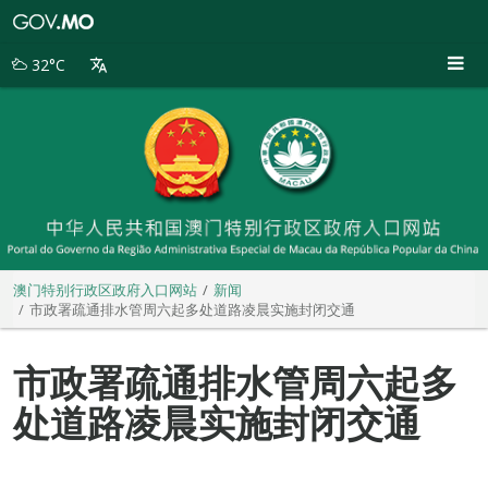
澳
门
特
32°C
别
行
政
区
政
府
入
口
网
站
澳门特别行政区政府入口网站
新闻
市政署疏通排水管周六起多处道路凌晨实施封闭交通
市政署疏通排水管周六起多
处道路凌晨实施封闭交通