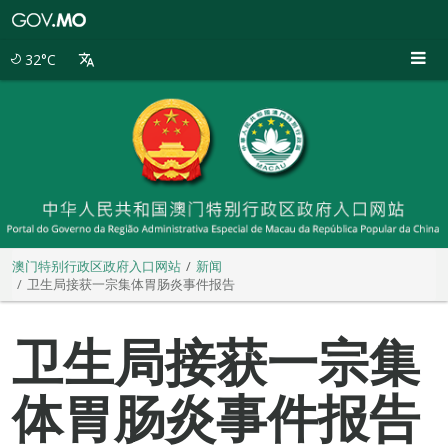
澳
门
特
32°C
别
行
政
区
政
府
入
口
网
站
澳门特别行政区政府入口网站
新闻
卫生局接获一宗集体胃肠炎事件报告
卫生局接获一宗集
体胃肠炎事件报告