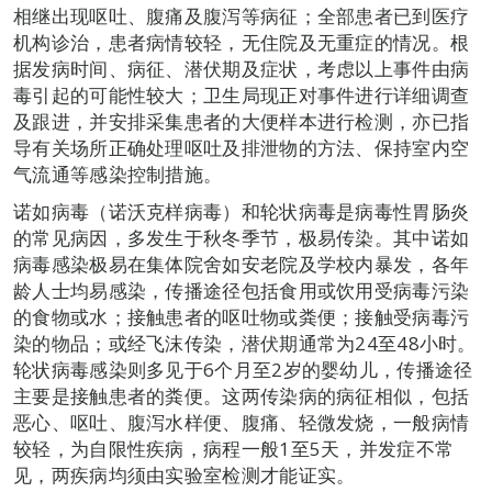
相继出现呕吐、腹痛及腹泻等病征；全部患者已到医疗
机构诊治，患者病情较轻，无住院及无重症的情况。根
据发病时间、病征、潜伏期及症状，考虑以上事件由病
毒引起的可能性较大；卫生局现正对事件进行详细调查
及跟进，并安排采集患者的大便样本进行检测，亦已指
导有关场所正确处理呕吐及排泄物的方法、保持室内空
气流通等感染控制措施。
诺如病毒（诺沃克样病毒）和轮状病毒是病毒性胃肠炎
的常见病因，多发生于秋冬季节，极易传染。其中诺如
病毒感染极易在集体院舍如安老院及学校内暴发，各年
龄人士均易感染，传播途径包括食用或饮用受病毒污染
的食物或水；接触患者的呕吐物或粪便；接触受病毒污
染的物品；或经飞沫传染，潜伏期通常为24至48小时。
轮状病毒感染则多见于6个月至2岁的婴幼儿，传播途径
主要是接触患者的粪便。这两传染病的病征相似，包括
恶心、呕吐、腹泻水样便、腹痛、轻微发烧，一般病情
较轻，为自限性疾病，病程一般1至5天，并发症不常
见，两疾病均须由实验室检测才能证实。