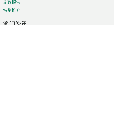
施政报告
特别推介
澳门资讯
天气
交通
公众假期
文娱康体
城市资讯
澳门便览
统计数字
公布告示
新闻