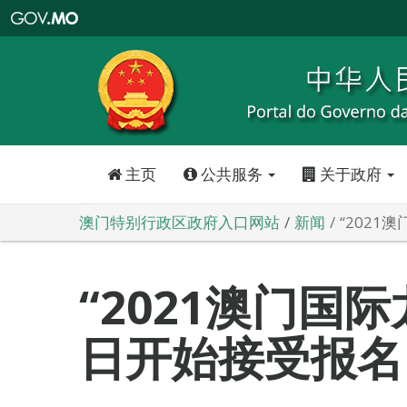
澳
门
特
别
行
政
区
政
府
入
口
网
站
主页
公共服务
关于政府
澳门特别行政区政府入口网站
新闻
“2021
“2021澳门国际
日开始接受报名