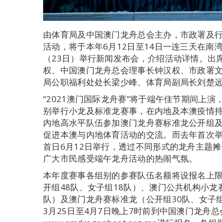
由体育局及中国澳门龙舟总会主办，市政署及行政
活动，将于本年6月12日至14日一连三天在
（23日）举行新闻发布会，介绍活动详情。出
权、中国澳门龙舟总会理事长钟汉权、市政署
局公职福利处处长梁少峰、体育局副局长刘楚
“2021澳门国际龙舟赛”将于端午佳节期间上演
别举行小龙及标准龙赛事，在内地及本澳疫情
内地高水平队伍参加澳门龙舟赛标准龙公开组
促进本澳与内地体育活动的交流。而去年首次
首日6月12日举行，透过不同形式的龙舟主题
广大市民感受端午龙舟活动的热闹气氛。
本年度赛事各组别的参赛队伍名额将设报名上
开组48队、女子组18队）、澳门公共机构小龙
队）及澳门龙舟赛标准龙（公开组30队、女子
3月25日至4月7日晚上7时前到中国澳门龙舟