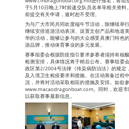
www.cmdragonboat.org.mo进行报
于5月10日晚上7时前递交队员名单等相关资料
前提交有关申请，逾时恕不受理。
为与广大市民共同欢度端午节活动，除继续举
继续安排巡游活动表演、设置文创产品和地道
华的活动，能够让参与的大众感受具澳门特色
游品牌，推动体育事业的多元发展。
赛事组委会根据防疫指引要求参赛者须持有核
检测安排，具体情况将于稍后公布。赛事组委
政区第2/2004号法律《传染病防治法》的规
及入境卫生检疫要求和措施。在活动筹备过程
况，并将对活动采取相应的措施及安排。如欲
www.macaodragonboat.com。同时，欢
以获取赛事最新信息。