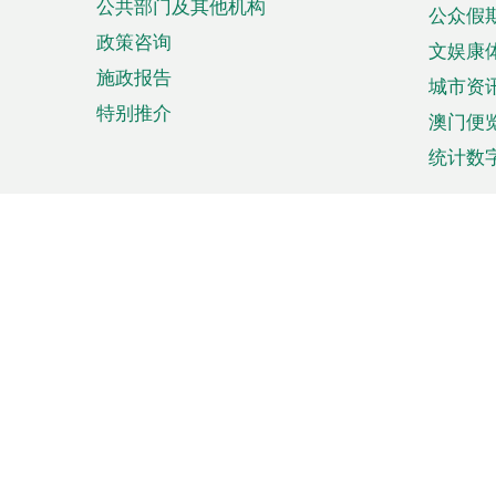
公共部门及其他机构
公众假
政策咨询
文娱康
施政报告
城市资
特别推介
澳门便
统计数
来澳旅游
商务
计划行程
贸易投
观光
澳门经
娱乐休闲
中小企
购物
市场资
节日盛事
知识产
网
网
页