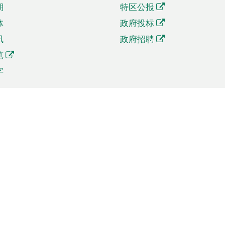
期
特区公报
体
政府投标
讯
政府招聘
览
字
及贸易
相关连结
资
手机应用程序目录
贸会展
社交媒体目录
商机和服务
专题网站目录
讯
RSS订阅目录
权
表格下载