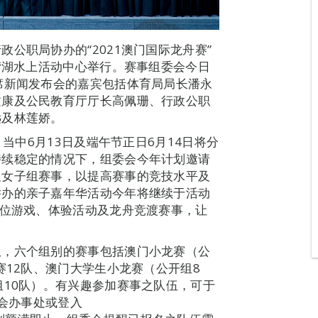
公职局协办的“2021澳门国际龙舟赛”
南湾湖水上活动中心举行。赛事组委会今日
席新闻发布会的嘉宾包括体育局局长潘永
文康及公民教育厅厅长高佩珊、行政公职
远及林莲娇。
，当中6月13日及端午节正日6月14日将分
持续稳定的情况下，组委会今年计划邀请
及女子组赛事，以提高赛事的竞技水平及
举办的亲子嘉年华活动今年将继续于活动
摊位游戏、体验活动及龙舟竞渡赛事，让
限，六个组别的赛事包括澳门小龙赛（公
赛12队、澳门大学生小龙赛（公开组8
组10队）。有兴趣参加赛事之队伍，可于
总会办事处或登入