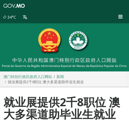
澳
门
特
34°C
别
行
政
区
政
府
入
口
网
站
澳门特别行政区政府入口网站
新闻
就业展提供2千8职位 澳大多渠道助毕业生就业
就业展提供2千8职位 澳
大多渠道助毕业生就业