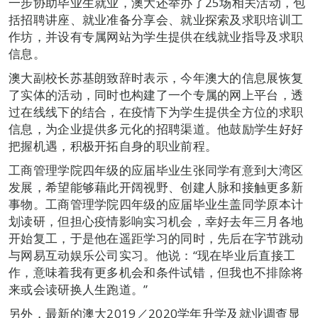
一步协助毕业生就业，澳大还举办了25场相关活动，包
括招聘讲座、就业准备分享会、就业探索及求职培训工
作坊，并设有专属网站为学生提供在线就业指导及求职
信息。
澳大副校长苏基朗致辞时表示，今年澳大的信息展恢复
了实体的活动，同时也构建了一个专属的网上平台，透
过在线线下的结合，在疫情下为学生提供全方位的求职
信息，为企业提供多元化的招聘渠道。他鼓励学生好好
把握机遇，积极开拓自身的职业前程。
工商管理学院四年级的应届毕业生张同学有意到大湾区
发展，希望能够藉此开阔视野、创建人脉和接触更多新
事物。工商管理学院四年级的应届毕业生盖同学原本计
划读研，但担心疫情影响实习机会，幸好去年三月各地
开始复工，于是他在遥距学习的同时，先后在字节跳动
与网易互动娱乐公司实习。他说：“现在毕业后直接工
作，意味着我有更多机会和条件试错，但我也不排除将
来或会读研换人生跑道。”
另外，最新的澳大2019／2020学年升学及就业调查显