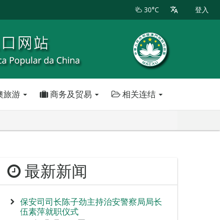
30°C
登入
澳旅游
商务及贸易
相关连结
最新新闻
保安司司长陈子劲主持治安警察局局长
伍素萍就职仪式