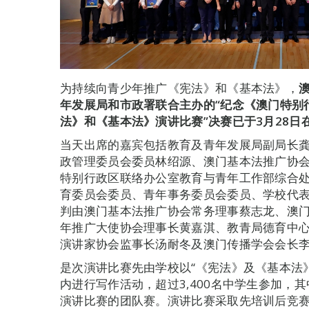
为持续向青少年推广《宪法》和《基本法》，
年
发展局和
市政
署
联合主
办的“
纪念《澳门特别
法》
和
《基本法》演讲比赛”
决赛
已于3
月28
日
当天出席的嘉宾包括教育及青年发展局副局长
政管理委员会委员林绍源、澳门基本法推广协
特别行政区联络办公室教育与青年工作部综合
育委员会委员、青年事务委员会委员、学校代
判由澳门基本法推广协会常务理事蔡志龙、澳
年推广大使协会理事长黄嘉淇、教青局德育中
演讲家协会监事长汤耐冬及澳门传播学会会长
是次演讲比赛先由学校以“《宪法》及《基本法
内进行写作活动，超过3,400名中学生参加，其
演讲比赛的团队赛。演讲比赛采取先培训后竞