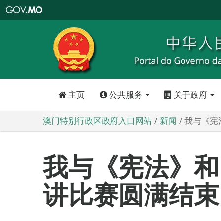
澳
门
特
别
行
政
区
政
府
入
口
网
站
主页
公共服务
关于政府
澳门特别行政区政府入口网站
新闻
我与《宪
我与《宪法》和
讲比赛圆满结束