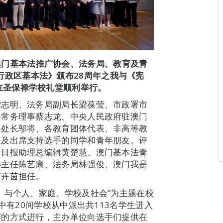
澳门基本法推广协会、法务局、
教育
及
青
行政区基本法》颁布
28
周
年之
我与《宪
在圣保禄学校
礼堂顺利
举行。
龚志明、法务局副局长梁葆莹、市政署市
会常务理事蔡志龙、中央人民政府驻澳门
处处长邬将、各教育团体代表、非高等教
表及出席支持选手的同学和青年朋友。评
门日报助理总编辑黄楚慧、澳门基本法青
心主任陈艺康、法务局林强俊、澳门我是
李卉茵担任。
》与个人、家庭、学校及社会”为主题在校
中有20间学校从中派出共113名学生进入
赛的方式进行，主办单位向选手们提供在