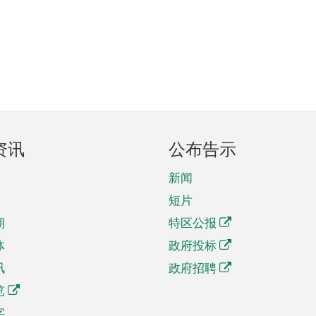
资讯
公布告示
新闻
短片
期
特区公报
体
政府投标
讯
政府招聘
览
字