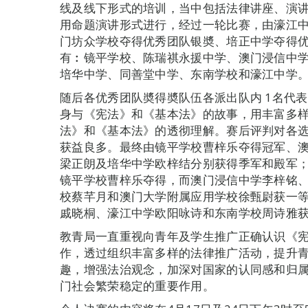
线及线下形式的培训，当中包括法律讲座、演
用命题演讲形式进行，经过一轮比赛，由濠江
门坊众学校夺得优秀团队银奬、培正中学夺得
有︰镜平学校、陈瑞祺永援中学、澳门浸信中
培华中学、同善堂中学、东南学校和濠江中学
随后各优秀团队奬得奬队伍各派出队内 1名代
身与《宪法》和《基本法》的故事，用丰富多
法》和《基本法》的透彻理解。赛后评判对各
获益良多。最终由镜平学校曹梓乐夺得冠军、
梁正朗及培华中学欧梓结分别获得季军和殿军；而
镜平学校曹梓乐夺得，而澳门浸信中学李梓铭
校蔡芊月和澳门大学附属应用学校徐甄尉获一
戚晓桐、濠江中学欧阳咏诗和东南学校周诗雅
教青局一直重视向青年及学生推广正确认识《
作，透过组织丰富多样的法律推广活动，提升
趣，增强法治观念，加深对国家的认同感和归
门社会繁荣稳定的重要作用。