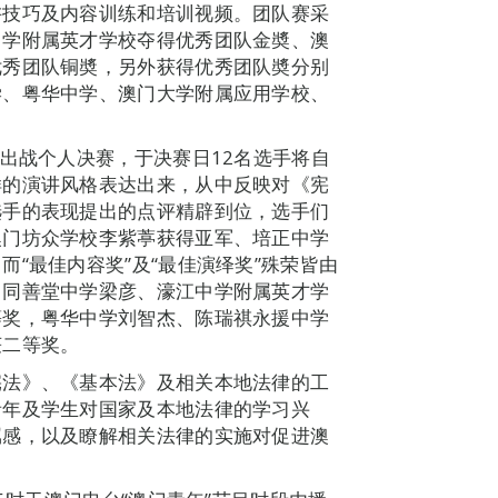
讲技巧及内容训练和培训视频。团队赛采
中学附属英才学校夺得优秀团队金奬、澳
优秀团队铜奬，另外获得优秀团队奬分别
学、粤华中学、澳门大学附属应用学校、
。
表出战个人决赛，于决赛日12名选手将自
样的演讲风格表达出来，从中反映对《宪
选手的表现提出的点评精辟到位，选手们
澳门坊众学校李紫葶获得亚军、培正中学
“最佳内容奖”及“最佳演绎奖”殊荣皆由
、同善堂中学梁彦、濠江中学附属英才学
等奖，粤华中学刘智杰、陈瑞祺永援中学
获二等奖。
宪法》、《基本法》及相关本地法律的工
青年及学生对国家及本地法律的学习兴
属感，以及瞭解相关法律的实施对促进澳