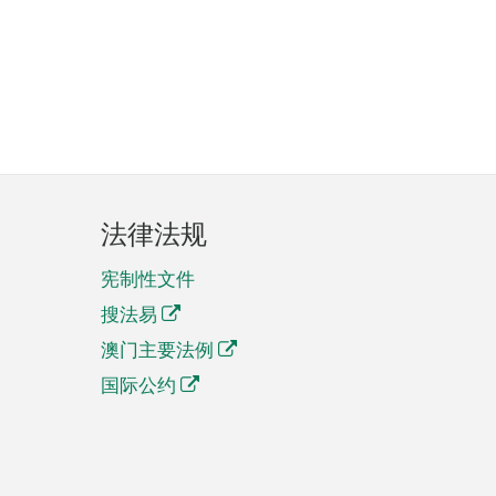
法律法规
宪制性文件
搜法易
澳门主要法例
国际公约