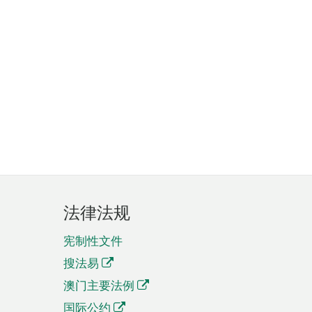
法律法规
宪制性文件
搜法易
澳门主要法例
国际公约