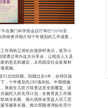
午在澳门科学馆会议厅举行“2016至
，向持份者详细介绍十年规划的工作成果，
会工作局韩卫局长在致辞时表示，策导小
，期望透过举办这次分享会，让残疾人士及
大家的意见和建议，从而因应社会发展和
各项措施。
进行总结回顾。回顾过去5年，在特区政
下，十年规划共285项的短、中期措施
域，将新生儿听力筛查达至全面覆盖、设
行共融托儿所先导计划；在教育及工作领
辅助就业名额、推出残疾金受益人试工宽
支援等服务名额、推出照顾者津贴先导计