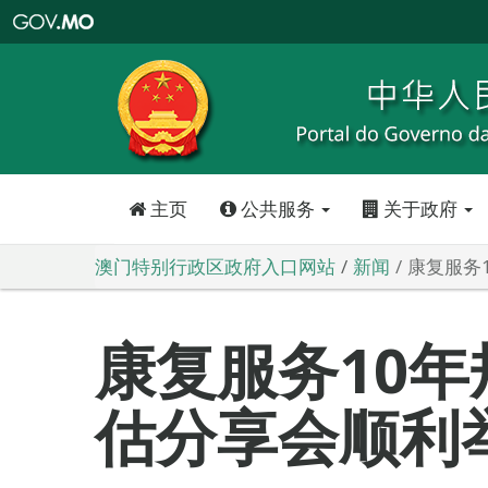
澳
门
特
别
行
政
区
政
府
入
口
网
站
主页
公共服务
关于政府
澳门特别行政区政府入口网站
新闻
康复服务
康复服务10
估分享会顺利