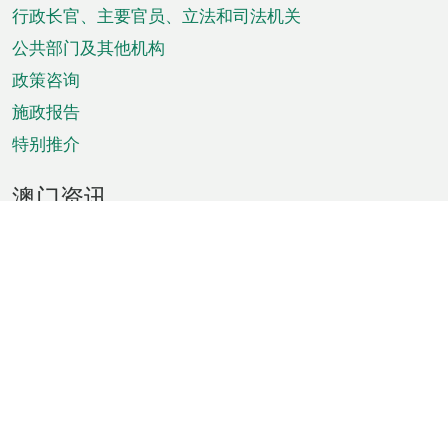
菜
行政长官、主要官员、立法和司法机关
单
公共部门及其他机构
政策咨询
施政报告
特别推介
澳门资讯
天气
交通
公众假期
文娱康体
城市资讯
澳门便览
统计数字